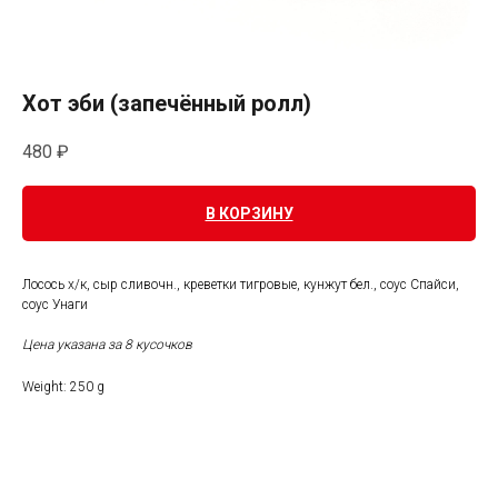
Хот эби (запечённый ролл)
480
₽
В КОРЗИНУ
Лосось х/к, сыр сливочн., креветки тигровые, кунжут бел., соус Спайси,
соус Унаги
Цена указана за 8 кусочков
Weight: 250 g